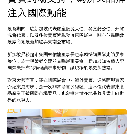
注入國際動能
展會期間，駐新加坡代表處童振源大使、吳文齡公使、外貿
協會代表，以及多位貴賓皆親臨屏東隊展區，關心並鼓勵參
展廠商拓展新加坡與東南亞市場。
新加坡昇菘超市集團林佑龍董事長也率領採購團隊走訪屏東
展位，逐一與業者交流並品嚐屏東美食；新加坡知名藝人李
國煌夫婦亦到場認識屏東好物，讓現場氣氛更加熱絡。
對東大興而言，能在國際展會中向海外貴賓、通路商與買家
介紹東港海味，是一次非常珍貴的經驗。這不僅代表屏東食
品產業正被國際市場看見，也象徵台灣在地品牌具備走向世
界的競爭力。