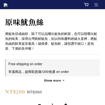
原味魷魚絲
將魷魚切成絲狀，除了可以品嚐出魷魚的鮮甜，也可以咀嚼出魷
魚的味美，採用台灣新鮮魷魚，佐以特殊醬料經碳火直烤，將魷
魚絲的鮮美提至最高！碳燒香、魷魚鮮，讓您讚不絕口！是泡
茶、下酒的良伴喔！
Free shipping on order
常溫商品，超商取貨滿1200免運 on order
Show more
NT$200
NT$360