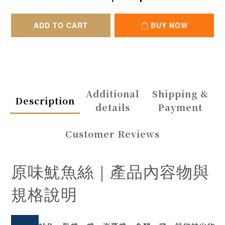
ADD TO CART
BUY NOW
Additional
Shipping &
Description
details
Payment
Customer Reviews
原味魷魚絲｜產品內容物與
規格說明