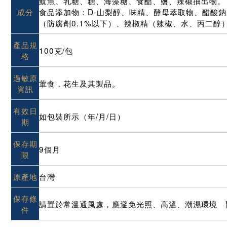
魷魚、乳糖、糖、海藻糖、食醋、鹽、辣椒抽出物。
成分
食品添加物：D-山梨醇、味精、酵母萃取物、醋酸鈉
（防腐劑0.1%以下）、辣椒精（辣椒、水、丙二醇
產品規
100克/包
格
過敏原
葷食，花生及其製品。
資訊
有效日
如包裝所示（年/月/日）
期
保存期
9個月
限
原產地
台灣
保存條
請置於常溫通風處，應避免光照、高溫、潮濕環境 
件